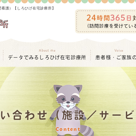
問看護）【しろひげ在宅診療所】
About me
Voice
データでみるしろひげ在宅診療所
患者様・ご家族
い合わせ（施設／サー
Content