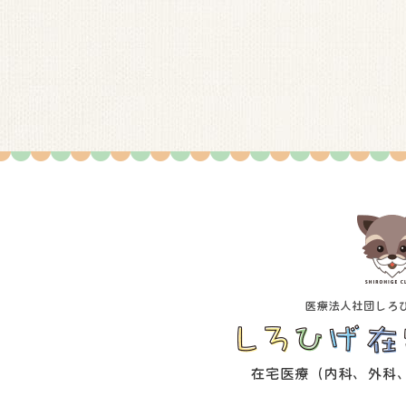
4.個人情報の利用
当社は、ご本人の同意を得ないで、利用目的の達
5.個人情報の第三者への提供
当社は、ご本人の同意を得ないで、業務委託先以
6.個人情報の開示・訂正等
個人情報につき開示、訂正等の請求があった場合
します。
7.社内体制の整備
当社は、個人情報の適正な取り扱いを目的とした
個人情報に関するお問い合わせ先
〒132-0014 東京都江戸川区東瑞江3丁目55番11号
医療法人社団しろひげファミリー 経営企画本部
TEL：03-5879-7500（受付時間 8：00～17：00）
土・日・祝祭日・夏季休暇・年末年始は、翌営業