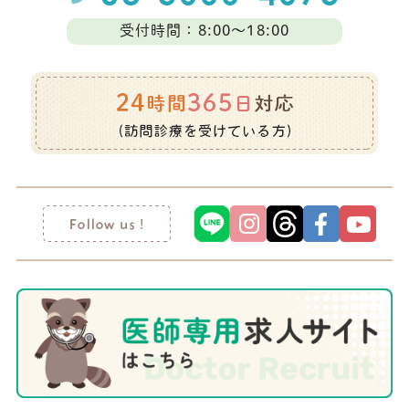
個人情報につき開示、訂正等の請求があった場合は、そ
受付時間：8:00～18:00
の請求がご本人またはその代理人によるものであること
を確認した上で、必要かつ合理的な範囲で対応いたしま
す。
7.社内体制の整備
当社は、個人情報の適正な取り扱いを目的とした体制の
整備および社内の教育の継続的実施に努めてまいりま
す。
個人情報に関するお問い合わせ先
〒132-0014 東京都江戸川区東瑞江3丁目55番11号
医療法人社団しろひげファミリー 経営企画本部
TEL：03-5879-7500（受付時間 8：00～17：00）
土・日・祝祭日・夏季休暇・年末年始は、翌営業日以降
の対応とさせていただきます。