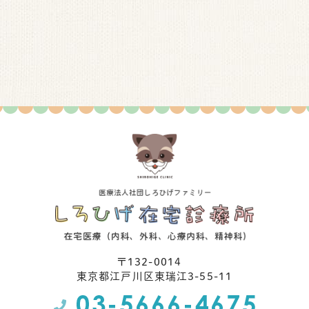
的を明らかにいたします。ご提供いただいた個人情報の
利用目的を変更する場合は、変更後の利用目的を公表、
またはご本人へ通知いたします。
3.個人情報の管理・保護
ご提供いただいた個人情報は、管理責任者が適切な管理
を行なうとともに、漏洩や紛失等の防止に努めます。ま
た、外部からの不正アクセスや破壊、改ざん等の危険に
対して安全対策を実施し、個人情報の保護に努めます。
4.個人情報の利用
当社は、ご本人の同意を得ないで、利用目的の達成に必
要な範囲を超えて個人情報を取り扱いいたしません。
5.個人情報の第三者への提供
当社は、ご本人の同意を得ないで、業務委託先以外の第
三者に開示、提供することはありません。ただし、法令
〒132-0014
により開示を求められた場合を除きます。
東京都江⼾川区東瑞江3-55-11
6.個人情報の開示・訂正等