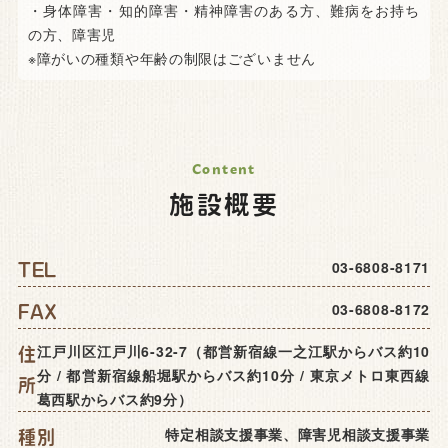
・身体障害・知的障害・精神障害のある方、難病をお持ち
の方、障害児
※障がいの種類や年齢の制限はございません
施設概要
03-6808-8171
TEL
03-6808-8172
FAX
江戸川区江戸川6-32-7（都営新宿線一之江駅からバス約10
住
分 / 都営新宿線船堀駅からバス約10分 / 東京メトロ東西線
所
葛西駅からバス約9分）
特定相談支援事業、障害児相談支援事業
種別