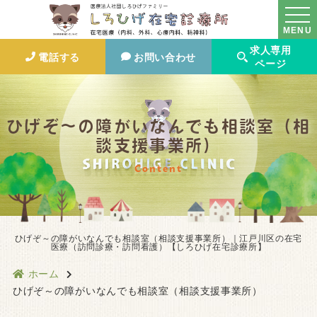
MENU
求人専用
電話する
お問い合わせ
ページ
ひげぞ～の障がいなんでも相談室（相
談支援事業所）
Content
ひげぞ～の障がいなんでも相談室（相談支援事業所）｜江戸川区の在宅
医療（訪問診療・訪問看護）【しろひげ在宅診療所】
ホーム
ひげぞ～の障がいなんでも相談室（相談支援事業所）