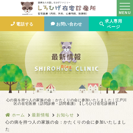
MENU
求人専用
電話する
お問い合わせ
ページ
最新情報
Blog
心の病を持つ人の家族の会：かたくりの会に参加いたしました｜江戸川
区の在宅医療（訪問診療・訪問看護）【しろひげ在宅診療所】
ホーム
最新情報
お知らせ
心の病を持つ人の家族の会：かたくりの会に参加いたしまし
た