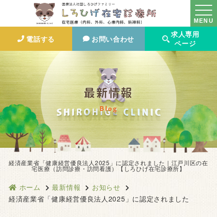
MENU
求人専用
電話する
お問い合わせ
ページ
最新情報
Blog
経済産業省「健康経営優良法人2025」に認定されました｜江戸川区の在
宅医療（訪問診療・訪問看護）【しろひげ在宅診療所】
ホーム
最新情報
お知らせ
経済産業省「健康経営優良法人2025」に認定されました