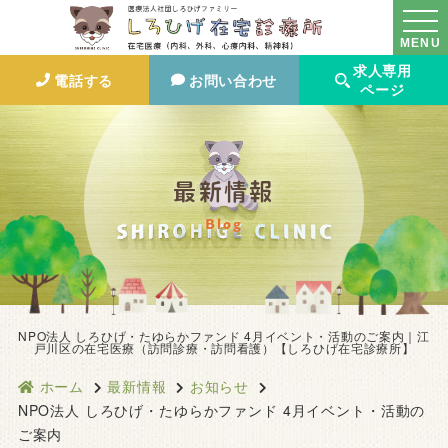
MENU
求人専用
電話する
お問い合わせ
ページ
最新情報
Blog
NPO法人 しろひげ・たゆらかファンド 4月イベント・活動のご案内｜江
戸川区の在宅医療（訪問診療・訪問看護）【しろひげ在宅診療所】
ホーム
最新情報
お知らせ
NPO法人 しろひげ・たゆらかファンド 4月イベント・活動の
ご案内