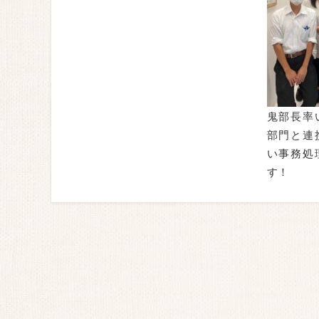
鬼部長率
部門と連
い事務処
す！