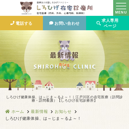
MENU
求人専用
電話する
お問い合わせ
ページ
最新情報
Blog
しろひげ健康体操、は～じま～るよ～！｜江戸川区の在宅医療（訪問診
療・訪問看護）【しろひげ在宅診療所】
ホーム
最新情報
お知らせ
しろひげ健康体操、は～じま～るよ～！