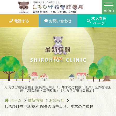
MENU
求人専用
電話する
お問い合わせ
ページ
最新情報
Blog
しろひげ在宅診療所 院長の山中より、年末のご挨拶｜江戸川区の在宅医
療（訪問診療・訪問看護）【しろひげ在宅診療所】
ホーム
最新情報
お知らせ
しろひげ在宅診療所 院長の山中より、年末のご挨拶