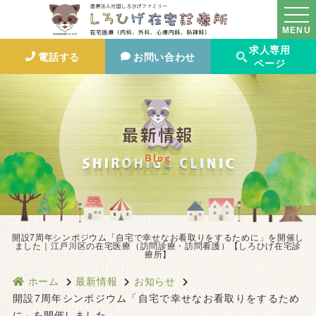
MENU
求人専用
電話する
お問い合わせ
ページ
最新情報
Blog
開設7周年シンポジウム「自宅で幸せなお看取りをするために」を開催し
ました｜江戸川区の在宅医療（訪問診療・訪問看護）【しろひげ在宅診
療所】
ホーム
最新情報
お知らせ
開設7周年シンポジウム「自宅で幸せなお看取りをするため
に」を開催しました