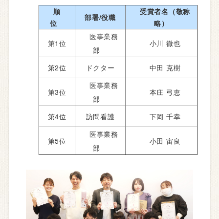
順
受賞者名（敬称
部署/役職
位
略）
医事業務
第1位
小川 徹也
部
第2位
ドクター
中田 克樹
医事業務
第3位
本庄 弓恵
部
第4位
訪問看護
下岡 千幸
医事業務
第5位
小田 宙良
部