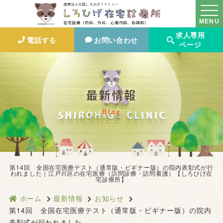
MENU
求人専用
電話する
お問い合わせ
ページ
最新情報
Blog
第14回 全国在宅医療テスト（通常版・ビギナー版）の院内表彰式が行
われました｜江戸川区の在宅医療（訪問診療・訪問看護）【しろひげ在
宅診療所】
ホーム
最新情報
お知らせ
第14回 全国在宅医療テスト（通常版・ビギナー版）の院内
表彰式が行われました