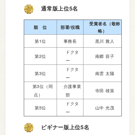
通常版上位5名
受賞者名（敬称
順 位
部署/役職
略）
第1位
事務長
黒川 雅人
ドクタ
第2位
南郷 容子
ー
ドクタ
第3位
南雲 太陽
ー
第3位（同
介護事業
寺田 雄策
点）
部
ドクタ
第5位
山中 光茂
ー
ビギナー版上位5名