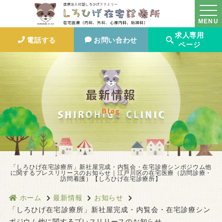
MENU
求人専用
電話する
お問い合わせ
ページ
最新情報
Blog
「しろひげ在宅診療所」新社屋完成・内覧会・在宅診療シンポジウム他
に関するプレスリリースのお知らせ｜江戸川区の在宅医療（訪問診療・
訪問看護）【しろひげ在宅診療所】
ホーム
最新情報
お知らせ
「しろひげ在宅診療所」新社屋完成・内覧会・在宅診療シン
ポジウム他に関するプレスリリースのお知らせ