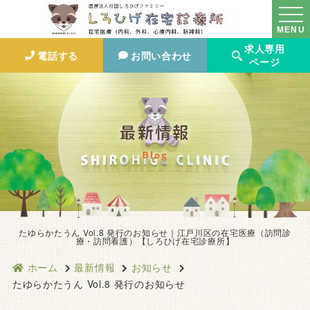
MENU
求人専用
電話する
お問い合わせ
ページ
最新情報
Blog
たゆらかたうん Vol.8 発行のお知らせ｜江戸川区の在宅医療（訪問診
療・訪問看護）【しろひげ在宅診療所】
ホーム
最新情報
お知らせ
たゆらかたうん Vol.8 発行のお知らせ