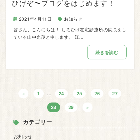
ひげぞ〜ブログをはじめます！
2021年4月11日
お知らせ
皆さん、こんにちは！ しろひげ在宅診療所の院長をし
ている山中光茂と申します。 江…
続きを読む
«
1
…
24
25
26
27
28
29
»
カテゴリー
お知らせ