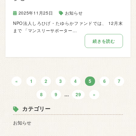
2025年11月25日
お知らせ
NPO法人しろひげ・たゆらかファンドでは、 12月末
まで 「マンスリーサポーター…
続きを読む
«
1
2
3
4
5
6
7
8
9
…
29
»
カテゴリー
お知らせ